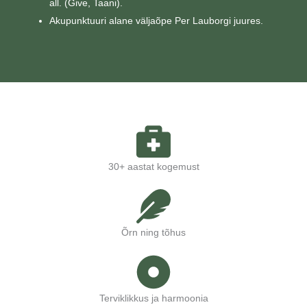
all. (Give, Taani).
Akupunktuuri alane väljaõpe Per Lauborgi juures.
30+ aastat kogemust
Õrn ning tõhus
Terviklikkus ja harmoonia