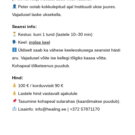
Peter ootab kokkulepitud ajal Instituudi ukse juures.
Vajadusel laske uksekella.
Seansi info:
Kestus: kuni 1 tund (lastele 10–30 min)
Keel:
inglise keel
Üldiselt saab ka vähese keeleoskusega seansist hästi
aru. Vajadusel võite ise kellegi tõlgiks kaasa võtta.
Kohapeal tõlketeenus puudub.
Hind:
100 € / korduvvisiit 90 €
Lastele hind vastavalt ajakulule
Tasumine kohapeal sularahas (kaardimakse puudub).
L
isainfo:
info@healing.ee
| +372 57871170