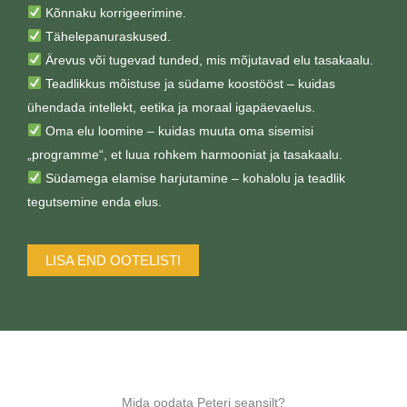
Kõnnaku korrigeerimine.
Tähelepanuraskused.
Ärevus või tugevad tunded, mis mõjutavad elu tasakaalu.
Teadlikkus mõistuse ja südame koostööst – kuidas
ühendada intellekt, eetika ja moraal igapäevaelus.
Oma elu loomine – kuidas muuta oma sisemisi
„programme“, et luua rohkem harmooniat ja tasakaalu.
Südamega elamise harjutamine – kohalolu ja teadlik
tegutsemine enda elus.
LISA END OOTELISTI
Mida oodata Peteri seansilt?