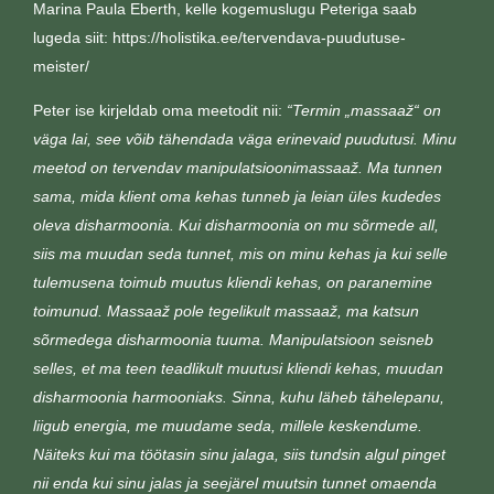
Marina Paula Eberth
, kelle kogemuslugu Peteriga saab
lugeda siit: https://holistika.ee/tervendava-puudutuse-
meister/
Peter ise kirjeldab oma meetodit nii:
“Termin „massaaž“ on
väga lai, see võib tähendada väga erinevaid puudutusi. Minu
meetod on tervendav manipulatsioonimassaaž. Ma tunnen
sama, mida klient oma kehas tunneb ja leian üles kudedes
oleva disharmoonia. Kui disharmoonia on mu sõrmede all,
siis ma muudan seda tunnet, mis on minu kehas ja kui selle
tulemusena toimub muutus kliendi kehas, on paranemine
toimunud. Massaaž pole tegelikult massaaž, ma katsun
sõrmedega disharmoonia tuuma. Manipulatsioon seisneb
selles, et ma teen teadlikult muutusi kliendi kehas, muudan
disharmoonia harmooniaks. Sinna, kuhu läheb tähelepanu,
liigub energia, me muudame seda, millele keskendume.
Näiteks kui ma töötasin sinu jalaga, siis tundsin algul pinget
nii enda kui sinu jalas ja seejärel muutsin tunnet omaenda