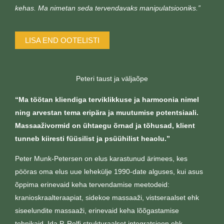
kehas. Ma nimetan seda tervendavaks manipulatsiooniks.”
LISA END OOTELISTI
Peteri taust ja väljaõpe
“Ma töötan kliendiga terviklikkuse ja harmoonia nimel
ning arvestan tema eripära ja muutumise potentsiaali.
Massaaživormid on ühtaegu õrnad ja tõhusad, klient
tunneb kiiresti füüsilist ja psüühilist heaolu.”
Peter Munk-Petersen on elus karastunud ärimees, kes
pööras oma elus uue lehekülje 1990-date alguses, kui asus
õppima erinevaid keha tervendamise meetodeid:
kranioskraalteraapiat, sidekoe massaaži, vistseraalset ehk
siseelundite massaaži, erinevaid keha lõõgastamise
tehnikaid, Ida P. Rolfi strukturaalset integratsioon ehk