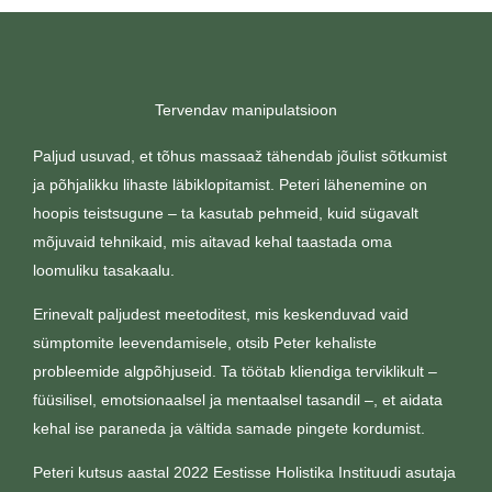
Tervendav manipulatsioon
Paljud usuvad, et tõhus massaaž tähendab jõulist sõtkumist
ja põhjalikku lihaste läbiklopitamist. Peteri lähenemine on
hoopis teistsugune – ta kasutab pehmeid, kuid sügavalt
mõjuvaid tehnikaid, mis aitavad kehal taastada oma
loomuliku tasakaalu.
Erinevalt paljudest meetoditest, mis keskenduvad vaid
sümptomite leevendamisele, otsib Peter kehaliste
probleemide algpõhjuseid. Ta töötab kliendiga terviklikult –
füüsilisel, emotsionaalsel ja mentaalsel tasandil –, et aidata
kehal ise paraneda ja vältida samade pingete kordumist.
Peteri kutsus aastal 2022 Eestisse
Holistika Instituudi
asutaja