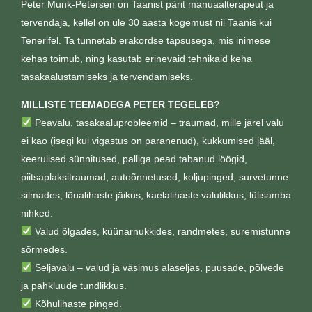
Peter Munk-Petersen on Taanist pärit manuaalterapeut ja
tervendaja, kellel on üle 30 aasta kogemust nii Taanis kui
Tenerifel. Ta tunnetab erakordse täpsusega, mis inimese
kehas toimub, ning kasutab erinevaid tehnikaid keha
tasakaalustamiseks ja tervendamiseks.
MILLISTE TEEMADEGA PETER TEGELEB?
Peavalu, tasakaaluprobleemid – traumad, mille järel valu
ei kao (isegi kui vigastus on paranenud), kukkumised jääl,
keerulised sünnitused, palliga pead tabanud löögid,
piitsaplaksitraumad, autoõnnetused, koljupinged, survetunne
silmades, lõualihaste jäikus, kaelalihaste valulikkus, lülisamba
nihked.
Valud õlgades, küünarnukkides, randmetes, suremistunne
sõrmedes.
Seljavalu – valud ja väsimus alaseljas, puusade, põlvede
ja pahkluude tundlikkus.
Kõhulihaste pinged.