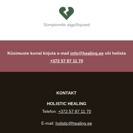
Sümptomite algpõhjused
Küsimuste korral kirjuta e-mail
info@healing.ee
või helista
+372 5
7 87 11 70
KONTAKT
HOLISTIC HEALING
Telefon:
+372 57 87 11 70
E-mail:
holistic@healing.ee