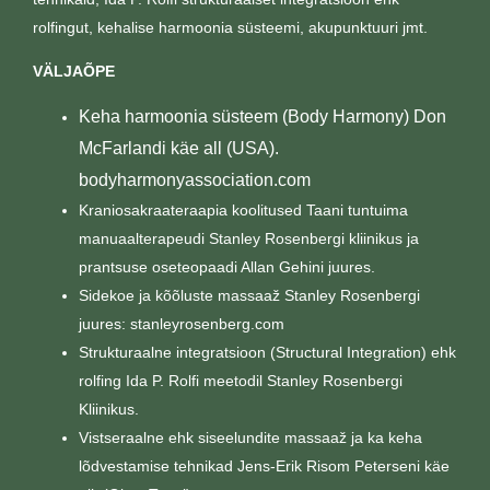
rolfingut, kehalise harmoonia süsteemi, akupunktuuri jmt.
VÄLJAÕPE
Keha harmoonia süsteem (Body Harmony) Don
McFarlandi käe all (USA).
bodyharmonyassociation.com
Kraniosakraateraapia koolitused Taani tuntuima
manuaalterapeudi Stanley Rosenbergi kliinikus ja
prantsuse oseteopaadi Allan Gehini juures.
Sidekoe ja kõõluste massaaž Stanley Rosenbergi
juures: stanleyrosenberg.com
Strukturaalne integratsioon (Structural Integration) ehk
rolfing Ida P. Rolfi meetodil Stanley Rosenbergi
Kliinikus.
Vistseraalne ehk siseelundite massaaž ja ka keha
lõdvestamise tehnikad Jens-Erik Risom Peterseni käe