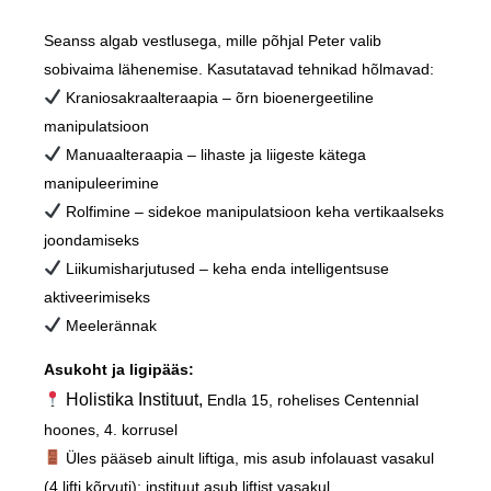
Seanss algab vestlusega, mille põhjal Peter valib
sobivaima lähenemise. Kasutatavad tehnikad hõlmavad:
Kraniosakraalteraapia
– õrn bioenergeetiline
manipulatsioon
Manuaalteraapia
– lihaste ja liigeste kätega
manipuleerimine
Rolfimine
– sidekoe manipulatsioon keha vertikaalseks
joondamiseks
Liikumisharjutused
– keha enda intelligentsuse
aktiveerimiseks
Meelerännak
Asukoht ja ligipääs:
Holistika Instituut,
Endla 15
, rohelises Centennial
hoones, 4. korrusel
Üles pääseb ainult
liftiga
, mis asub
infolauast
vasakul
(4 lifti kõrvuti); instituut asub liftist vasakul.